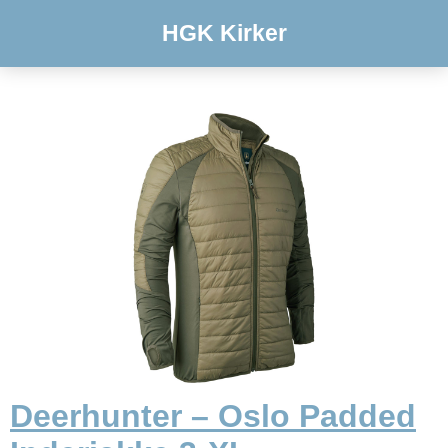
HGK Kirker
Deerhunter – Oslo Padded