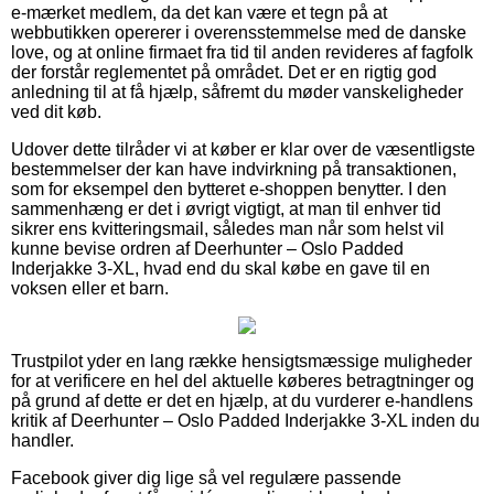
e-mærket medlem, da det kan være et tegn på at
webbutikken opererer i overensstemmelse med de danske
love, og at online firmaet fra tid til anden revideres af fagfolk
der forstår reglementet på området. Det er en rigtig god
anledning til at få hjælp, såfremt du møder vanskeligheder
ved dit køb.
Udover dette tilråder vi at køber er klar over de væsentligste
bestemmelser der kan have indvirkning på transaktionen,
som for eksempel den bytteret e-shoppen benytter. I den
sammenhæng er det i øvrigt vigtigt, at man til enhver tid
sikrer ens kvitteringsmail, således man når som helst vil
kunne bevise ordren af Deerhunter – Oslo Padded
Inderjakke 3-XL, hvad end du skal købe en gave til en
voksen eller et barn.
Trustpilot yder en lang række hensigtsmæssige muligheder
for at verificere en hel del aktuelle køberes betragtninger og
på grund af dette er det en hjælp, at du vurderer e-handlens
kritik af Deerhunter – Oslo Padded Inderjakke 3-XL inden du
handler.
Facebook giver dig lige så vel regulære passende