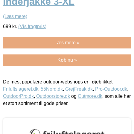
Inderjakke 3-XL
(Læs mere)
699
kr.
(Vis fragtpris)
Læs mere »
Køb nu »
De mest populære outdoor-webshops er i øjeblikket
Friluftslageret.dk
,
55Nord.dk
,
GrejFreak.dk
,
Pro-Outdoor.dk
,
OutdoorPro.dk
,
Outdoorstore.dk
og
Outmore.dk
, som alle har
et stort sortiment til gode priser.