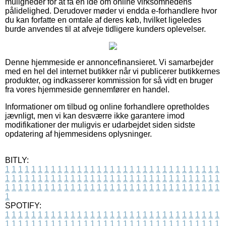
muligheder for at få en idé om online virksomhedens
pålidelighed. Derudover møder vi endda e-forhandlere hvor
du kan forfatte en omtale af deres køb, hvilket ligeledes
burde anvendes til at afveje tidligere kunders oplevelser.
Denne hjemmeside er annoncefinansieret. Vi samarbejder
med en hel del internet butikker når vi publicerer butikkernes
produkter, og indkasserer kommission for så vidt en bruger
fra vores hjemmeside gennemfører en handel.
Informationer om tilbud og online forhandlere opretholdes
jævnligt, men vi kan desværre ikke garantere imod
modifikationer der muligvis er udarbejdet siden sidste
opdatering af hjemmesidens oplysninger.
BITLY:
1
1
1
1
1
1
1
1
1
1
1
1
1
1
1
1
1
1
1
1
1
1
1
1
1
1
1
1
1
1
1
1
1
1
1
1
1
1
1
1
1
1
1
1
1
1
1
1
1
1
1
1
1
1
1
1
1
1
1
1
1
1
1
1
1
1
1
1
1
1
1
1
1
1
1
1
1
1
1
1
1
1
1
1
1
1
1
1
1
1
1
1
1
1
1
1
1
1
1
1
SPOTIFY:
1
1
1
1
1
1
1
1
1
1
1
1
1
1
1
1
1
1
1
1
1
1
1
1
1
1
1
1
1
1
1
1
1
1
1
1
1
1
1
1
1
1
1
1
1
1
1
1
1
1
1
1
1
1
1
1
1
1
1
1
1
1
1
1
1
1