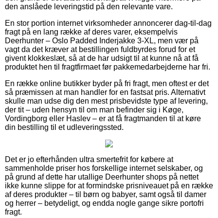
den anslåede leveringstid på den relevante vare.
En stor portion internet virksomheder annoncerer dag-til-dag
fragt på en lang række af deres varer, eksempelvis
Deerhunter – Oslo Padded Inderjakke 3-XL, men vær på
vagt da det kræver at bestillingen fuldbyrdes forud for et
givent klokkeslæt, så at de har udsigt til at kunne nå at få
produktet hen til fragtfirmaet før pakkemedarbejderne har fri.
En række online butikker byder på fri fragt, men oftest er det
så præmissen at man handler for en fastsat pris. Alternativt
skulle man udse dig den mest prisbevidste type af levering,
der tit – uden hensyn til om man befinder sig i Køge,
Vordingborg eller Haslev – er at få fragtmanden til at køre
din bestilling til et udleveringssted.
Det er jo efterhånden ultra smertefrit for købere at
sammenholde priser hos forskellige internet selskaber, og
på grund af dette har utallige Deerhunter shops på nettet
ikke kunne slippe for at formindske prisniveauet på en række
af deres produkter – til børn og babyer, samt også til damer
og herrer – betydeligt, og endda nogle gange sikre portofri
fragt.