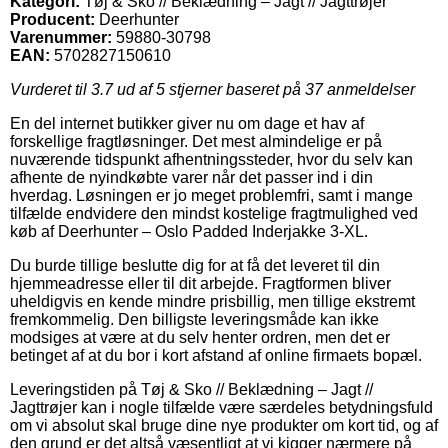
Kategori:
Tøj & Sko // Beklædning – Jagt // Jagttrøjer
Producent:
Deerhunter
Varenummer:
59880-30798
EAN:
5702827150610
Vurderet til
3.7
ud af 5 stjerner baseret på
37
anmeldelser
En del internet butikker giver nu om dage et hav af
forskellige fragtløsninger. Det mest almindelige er på
nuværende tidspunkt afhentningssteder, hvor du selv kan
afhente de nyindkøbte varer når det passer ind i din
hverdag. Løsningen er jo meget problemfri, samt i mange
tilfælde endvidere den mindst kostelige fragtmulighed ved
køb af Deerhunter – Oslo Padded Inderjakke 3-XL.
Du burde tillige beslutte dig for at få det leveret til din
hjemmeadresse eller til dit arbejde. Fragtformen bliver
uheldigvis en kende mindre prisbillig, men tillige ekstremt
fremkommelig. Den billigste leveringsmåde kan ikke
modsiges at være at du selv henter ordren, men det er
betinget af at du bor i kort afstand af online firmaets bopæl.
Leveringstiden på Tøj & Sko // Beklædning – Jagt //
Jagttrøjer kan i nogle tilfælde være særdeles betydningsfuld
om vi absolut skal bruge dine nye produkter om kort tid, og af
den grund er det altså væsentligt at vi kigger nærmere på