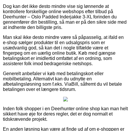
Dog kan det ikke desto mindre vise sig lønnende at
kontrollere forskellige online webshops efter tilbud på
Deerhunter – Oslo Padded Inderjakke 3-XL forinden du
gennemfører din bestilling, så man er på den sikre side med
at indhente den billigste pris.
Man skal ikke desto mindre være så påpasselig, at ifald en
e-shop sælger produkter til en udsalgspris som er
usædvanlig god, så kan det i nogle tilfælde være et
fingerpeg om en uærlig online butik. Køb med gængse
betalingskort er imidlertid omfattet af en ordning, som
assisterer folk imod bedrageriske netshops.
Generelt anbefaler vi køb med betalingskort eller
mobilbetaling. Alternativt kan du udnytte en
afbetalingsløsning som f.eks. ViaBill, såfremt du vil betale
betalingen over et længere tidsrum.
Inden folk shopper i en Deerhunter online shop kan man helt
sikkert have øje for deres regler, det er dog normalt et
tidskrævende projekt.
En anden løsning kan være at finde ud af om e-shoppen er