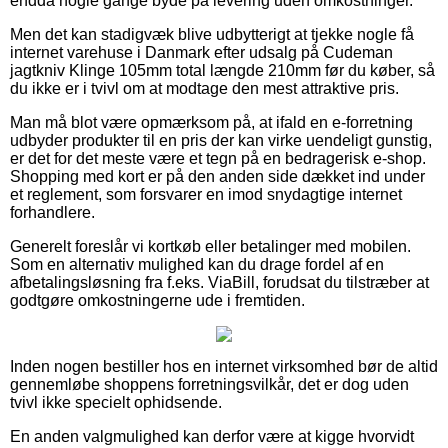
endda nogle gange byde på levering uden omkostninger.
Men det kan stadigvæk blive udbytterigt at tjekke nogle få
internet varehuse i Danmark efter udsalg på Cudeman
jagtkniv Klinge 105mm total længde 210mm før du køber, så
du ikke er i tvivl om at modtage den mest attraktive pris.
Man må blot være opmærksom på, at ifald en e-forretning
udbyder produkter til en pris der kan virke uendeligt gunstig,
er det for det meste være et tegn på en bedragerisk e-shop.
Shopping med kort er på den anden side dækket ind under
et reglement, som forsvarer en imod snydagtige internet
forhandlere.
Generelt foreslår vi kortkøb eller betalinger med mobilen.
Som en alternativ mulighed kan du drage fordel af en
afbetalingsløsning fra f.eks. ViaBill, forudsat du tilstræber at
godtgøre omkostningerne ude i fremtiden.
Inden nogen bestiller hos en internet virksomhed bør de altid
gennemløbe shoppens forretningsvilkår, det er dog uden
tvivl ikke specielt ophidsende.
En anden valgmulighed kan derfor være at kigge hvorvidt