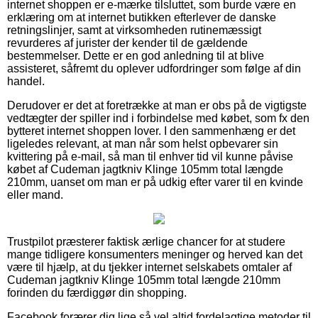
internet shoppen er e-mærke tilsluttet, som burde være en
erklæring om at internet butikken efterlever de danske
retningslinjer, samt at virksomheden rutinemæssigt
revurderes af jurister der kender til de gældende
bestemmelser. Dette er en god anledning til at blive
assisteret, såfremt du oplever udfordringer som følge af din
handel.
Derudover er det at foretrække at man er obs på de vigtigste
vedtægter der spiller ind i forbindelse med købet, som fx den
bytteret internet shoppen lover. I den sammenhæng er det
ligeledes relevant, at man når som helst opbevarer sin
kvittering på e-mail, så man til enhver tid vil kunne påvise
købet af Cudeman jagtkniv Klinge 105mm total længde
210mm, uanset om man er på udkig efter varer til en kvinde
eller mand.
Trustpilot præsterer faktisk ærlige chancer for at studere
mange tidligere konsumenters meninger og herved kan det
være til hjælp, at du tjekker internet selskabets omtaler af
Cudeman jagtkniv Klinge 105mm total længde 210mm
forinden du færdiggør din shopping.
Facebook forærer dig lige så vel altid fordelagtige metoder til