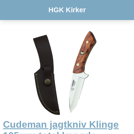
HGK Kirker
Cudeman jagtkniv Klinge