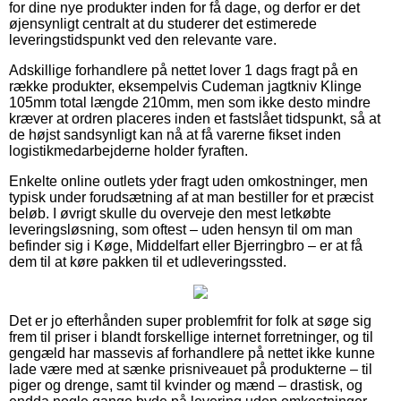
for dine nye produkter inden for få dage, og derfor er det
øjensynligt centralt at du studerer det estimerede
leveringstidspunkt ved den relevante vare.
Adskillige forhandlere på nettet lover 1 dags fragt på en
række produkter, eksempelvis Cudeman jagtkniv Klinge
105mm total længde 210mm, men som ikke desto mindre
kræver at ordren placeres inden et fastslået tidspunkt, så at
de højst sandsynligt kan nå at få varerne fikset inden
logistikmedarbejderne holder fyraften.
Enkelte online outlets yder fragt uden omkostninger, men
typisk under forudsætning af at man bestiller for et præcist
beløb. I øvrigt skulle du overveje den mest letkøbte
leveringsløsning, som oftest – uden hensyn til om man
befinder sig i Køge, Middelfart eller Bjerringbro – er at få
dem til at køre pakken til et udleveringssted.
Det er jo efterhånden super problemfrit for folk at søge sig
frem til priser i blandt forskellige internet forretninger, og til
gengæld har massevis af forhandlere på nettet ikke kunne
lade være med at sænke prisniveauet på produkterne – til
piger og drenge, samt til kvinder og mænd – drastisk, og