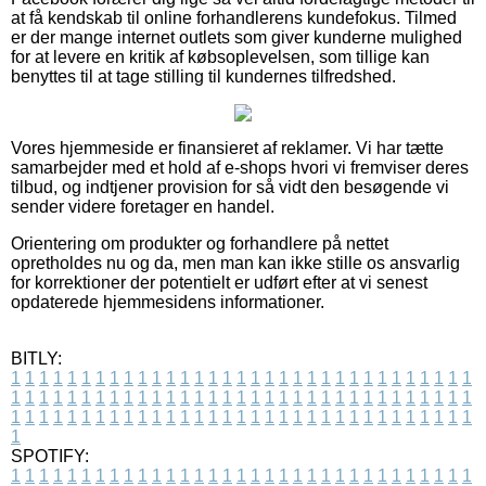
at få kendskab til online forhandlerens kundefokus. Tilmed
er der mange internet outlets som giver kunderne mulighed
for at levere en kritik af købsoplevelsen, som tillige kan
benyttes til at tage stilling til kundernes tilfredshed.
Vores hjemmeside er finansieret af reklamer. Vi har tætte
samarbejder med et hold af e-shops hvori vi fremviser deres
tilbud, og indtjener provision for så vidt den besøgende vi
sender videre foretager en handel.
Orientering om produkter og forhandlere på nettet
opretholdes nu og da, men man kan ikke stille os ansvarlig
for korrektioner der potentielt er udført efter at vi senest
opdaterede hjemmesidens informationer.
BITLY:
1
1
1
1
1
1
1
1
1
1
1
1
1
1
1
1
1
1
1
1
1
1
1
1
1
1
1
1
1
1
1
1
1
1
1
1
1
1
1
1
1
1
1
1
1
1
1
1
1
1
1
1
1
1
1
1
1
1
1
1
1
1
1
1
1
1
1
1
1
1
1
1
1
1
1
1
1
1
1
1
1
1
1
1
1
1
1
1
1
1
1
1
1
1
1
1
1
1
1
1
SPOTIFY:
1
1
1
1
1
1
1
1
1
1
1
1
1
1
1
1
1
1
1
1
1
1
1
1
1
1
1
1
1
1
1
1
1