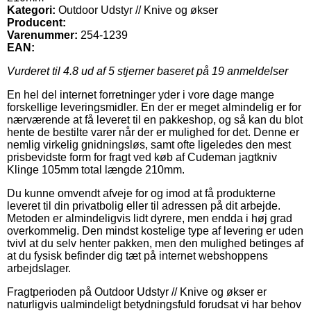
Kategori:
Outdoor Udstyr // Knive og økser
Producent:
Varenummer:
254-1239
EAN:
Vurderet til
4.8
ud af 5 stjerner baseret på
19
anmeldelser
En hel del internet forretninger yder i vore dage mange
forskellige leveringsmidler. En der er meget almindelig er for
nærværende at få leveret til en pakkeshop, og så kan du blot
hente de bestilte varer når der er mulighed for det. Denne er
nemlig virkelig gnidningsløs, samt ofte ligeledes den mest
prisbevidste form for fragt ved køb af Cudeman jagtkniv
Klinge 105mm total længde 210mm.
Du kunne omvendt afveje for og imod at få produkterne
leveret til din privatbolig eller til adressen på dit arbejde.
Metoden er almindeligvis lidt dyrere, men endda i høj grad
overkommelig. Den mindst kostelige type af levering er uden
tvivl at du selv henter pakken, men den mulighed betinges af
at du fysisk befinder dig tæt på internet webshoppens
arbejdslager.
Fragtperioden på Outdoor Udstyr // Knive og økser er
naturligvis ualmindeligt betydningsfuld forudsat vi har behov