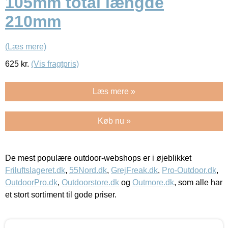
105mm total længde
210mm
(Læs mere)
625
kr.
(Vis fragtpris)
Læs mere »
Køb nu »
De mest populære outdoor-webshops er i øjeblikket
Friluftslageret.dk
,
55Nord.dk
,
GrejFreak.dk
,
Pro-Outdoor.dk
,
OutdoorPro.dk
,
Outdoorstore.dk
og
Outmore.dk
, som alle har
et stort sortiment til gode priser.