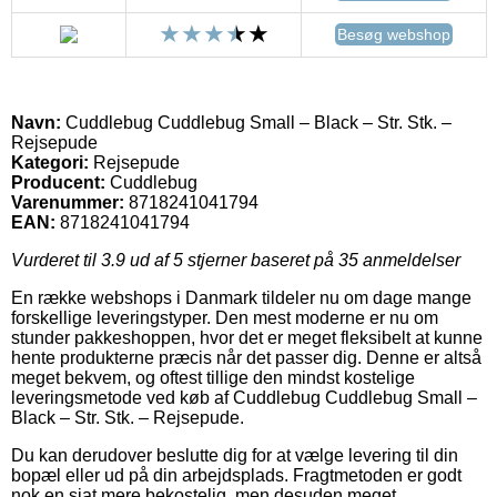
Besøg webshop
Navn:
Cuddlebug Cuddlebug Small – Black – Str. Stk. –
Rejsepude
Kategori:
Rejsepude
Producent:
Cuddlebug
Varenummer:
8718241041794
EAN:
8718241041794
Vurderet til
3.9
ud af 5 stjerner baseret på
35
anmeldelser
En række webshops i Danmark tildeler nu om dage mange
forskellige leveringstyper. Den mest moderne er nu om
stunder pakkeshoppen, hvor det er meget fleksibelt at kunne
hente produkterne præcis når det passer dig. Denne er altså
meget bekvem, og oftest tillige den mindst kostelige
leveringsmetode ved køb af Cuddlebug Cuddlebug Small –
Black – Str. Stk. – Rejsepude.
Du kan derudover beslutte dig for at vælge levering til din
bopæl eller ud på din arbejdsplads. Fragtmetoden er godt
nok en sjat mere bekostelig, men desuden meget