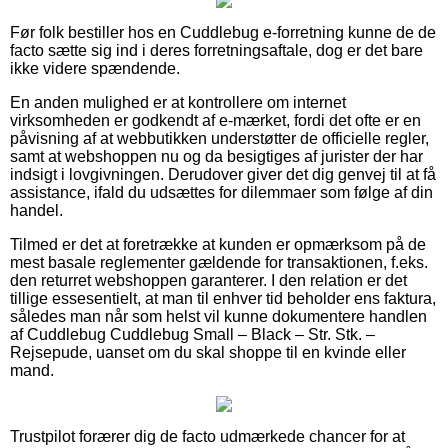
Før folk bestiller hos en Cuddlebug e-forretning kunne de de
facto sætte sig ind i deres forretningsaftale, dog er det bare
ikke videre spændende.
En anden mulighed er at kontrollere om internet
virksomheden er godkendt af e-mærket, fordi det ofte er en
påvisning af at webbutikken understøtter de officielle regler,
samt at webshoppen nu og da besigtiges af jurister der har
indsigt i lovgivningen. Derudover giver det dig genvej til at få
assistance, ifald du udsættes for dilemmaer som følge af din
handel.
Tilmed er det at foretrække at kunden er opmærksom på de
mest basale reglementer gældende for transaktionen, f.eks.
den returret webshoppen garanterer. I den relation er det
tillige essesentielt, at man til enhver tid beholder ens faktura,
således man når som helst vil kunne dokumentere handlen
af Cuddlebug Cuddlebug Small – Black – Str. Stk. –
Rejsepude, uanset om du skal shoppe til en kvinde eller
mand.
Trustpilot forærer dig de facto udmærkede chancer for at