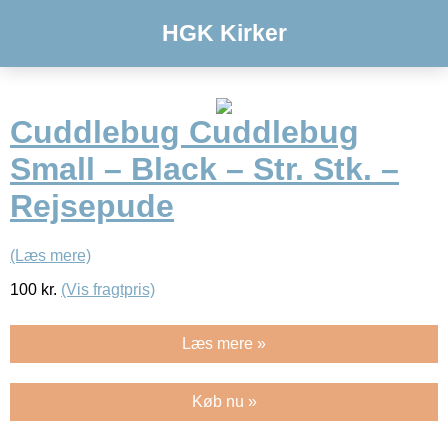
HGK Kirker
Cuddlebug Cuddlebug
Small – Black – Str. Stk. –
Rejsepude
(Læs mere)
100
kr.
(Vis fragtpris)
Læs mere »
Køb nu »