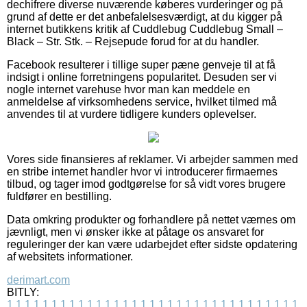
dechifrere diverse nuværende køberes vurderinger og på
grund af dette er det anbefalelsesværdigt, at du kigger på
internet butikkens kritik af Cuddlebug Cuddlebug Small –
Black – Str. Stk. – Rejsepude forud for at du handler.
Facebook resulterer i tillige super pæne genveje til at få
indsigt i online forretningens popularitet. Desuden ser vi
nogle internet varehuse hvor man kan meddele en
anmeldelse af virksomhedens service, hvilket tilmed må
anvendes til at vurdere tidligere kunders oplevelser.
Vores side finansieres af reklamer. Vi arbejder sammen med
en stribe internet handler hvor vi introducerer firmaernes
tilbud, og tager imod godtgørelse for så vidt vores brugere
fuldfører en bestilling.
Data omkring produkter og forhandlere på nettet værnes om
jævnligt, men vi ønsker ikke at påtage os ansvaret for
reguleringer der kan være udarbejdet efter sidste opdatering
af websitets informationer.
derimart.com
BITLY:
1
1
1
1
1
1
1
1
1
1
1
1
1
1
1
1
1
1
1
1
1
1
1
1
1
1
1
1
1
1
1
1
1