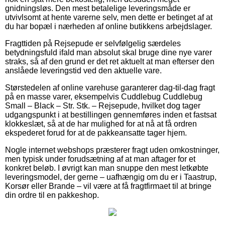
gnidningsløs. Den mest betalelige leveringsmåde er
utvivlsomt at hente varerne selv, men dette er betinget af at
du har bopæl i nærheden af online butikkens arbejdslager.
Fragttiden på Rejsepude er selvfølgelig særdeles
betydningsfuld ifald man absolut skal bruge dine nye varer
straks, så af den grund er det ret aktuelt at man efterser den
anslåede leveringstid ved den aktuelle vare.
Størstedelen af online varehuse garanterer dag-til-dag fragt
på en masse varer, eksempelvis Cuddlebug Cuddlebug
Small – Black – Str. Stk. – Rejsepude, hvilket dog tager
udgangspunkt i at bestillingen gennemføres inden et fastsat
klokkeslæt, så at de har mulighed for at nå at få ordren
ekspederet forud for at de pakkeansatte tager hjem.
Nogle internet webshops præsterer fragt uden omkostninger,
men typisk under forudsætning af at man aftager for et
konkret beløb. I øvrigt kan man snuppe den mest letkøbte
leveringsmodel, der gerne – uafhængig om du er i Taastrup,
Korsør eller Brande – vil være at få fragtfirmaet til at bringe
din ordre til en pakkeshop.