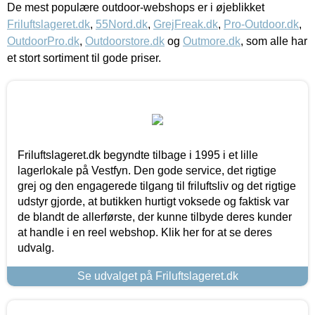
De mest populære outdoor-webshops er i øjeblikket
Friluftslageret.dk
,
55Nord.dk
,
GrejFreak.dk
,
Pro-Outdoor.dk
,
OutdoorPro.dk
,
Outdoorstore.dk
og
Outmore.dk
, som alle har
et stort sortiment til gode priser.
Friluftslageret.dk begyndte tilbage i 1995 i et lille
lagerlokale på Vestfyn. Den gode service, det rigtige
grej og den engagerede tilgang til friluftsliv og det rigtige
udstyr gjorde, at butikken hurtigt voksede og faktisk var
de blandt de allerførste, der kunne tilbyde deres kunder
at handle i en reel webshop. Klik her for at se deres
udvalg.
Se udvalget på Friluftslageret.dk