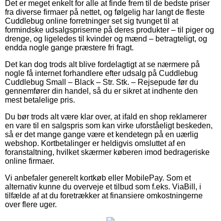
Det er meget enkelt for alle at finde frem til de bedste priser
fra diverse firmaer på nettet, og følgelig har langt de fleste
Cuddlebug online forretninger set sig tvunget til at
formindske udsalgspriserne på deres produkter – til piger og
drenge, og ligeledes til kvinder og mænd – betragteligt, og
endda nogle gange præstere fri fragt.
Det kan dog trods alt blive fordelagtigt at se nærmere på
nogle få internet forhandlere efter udsalg på Cuddlebug
Cuddlebug Small – Black – Str. Stk. – Rejsepude før du
gennemfører din handel, så du er sikret at indhente den
mest betalelige pris.
Du bør trods alt være klar over, at ifald en shop reklamerer
en vare til en salgspris som kan virke uforståeligt beskeden,
så er det mange gange være et kendetegn på en uærlig
webshop. Kortbetalinger er heldigvis omsluttet af en
foranstaltning, hvilket skærmer køberen imod bedrageriske
online firmaer.
Vi anbefaler generelt kortkøb eller MobilePay. Som et
alternativ kunne du overveje et tilbud som f.eks. ViaBill, i
tilfælde af at du foretrækker at finansiere omkostningerne
over flere uger.