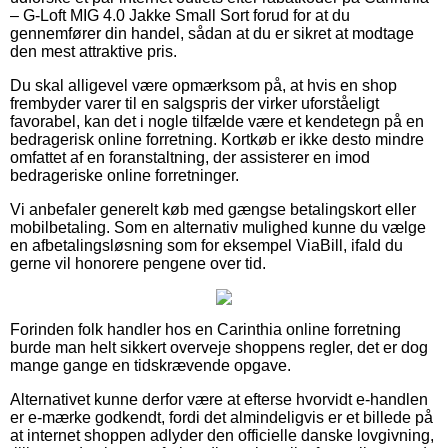
– G-Loft MIG 4.0 Jakke Small Sort forud for at du
gennemfører din handel, sådan at du er sikret at modtage
den mest attraktive pris.
Du skal alligevel være opmærksom på, at hvis en shop
frembyder varer til en salgspris der virker uforståeligt
favorabel, kan det i nogle tilfælde være et kendetegn på en
bedragerisk online forretning. Kortkøb er ikke desto mindre
omfattet af en foranstaltning, der assisterer en imod
bedrageriske online forretninger.
Vi anbefaler generelt køb med gængse betalingskort eller
mobilbetaling. Som en alternativ mulighed kunne du vælge
en afbetalingsløsning som for eksempel ViaBill, ifald du
gerne vil honorere pengene over tid.
Forinden folk handler hos en Carinthia online forretning
burde man helt sikkert overveje shoppens regler, det er dog
mange gange en tidskrævende opgave.
Alternativet kunne derfor være at efterse hvorvidt e-handlen
er e-mærke godkendt, fordi det almindeligvis er et billede på
at internet shoppen adlyder den officielle danske lovgivning,