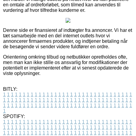
en omtale af ordreforløbet, som tilmed kan anvendes til
vurdering af hvor tilfredse kunderne er.
Denne side er finansieret af indtægter fra annoncer. Vi har et
tæt samarbejde med en del internet outlets hvor vi
annoncerer firmaernes produkter, og indtjener betaling når
de besøgende vi sender videre fuldfører en ordre.
Orientering omkring tilbud og netbutikker opretholdes ofte,
men man kan ikke stille os ansvarlig for modifikationer der
potentielt er implementeret efter at vi senest opdaterede de
viste oplysninger.
BITLY:
1
1
1
1
1
1
1
1
1
1
1
1
1
1
1
1
1
1
1
1
1
1
1
1
1
1
1
1
1
1
1
1
1
1
1
1
1
1
1
1
1
1
1
1
1
1
1
1
1
1
1
1
1
1
1
1
1
1
1
1
1
1
1
1
1
1
1
1
1
1
1
1
1
1
1
1
1
1
1
1
1
1
1
1
1
1
1
1
1
1
1
1
1
1
1
1
1
1
1
1
SPOTIFY:
1
1
1
1
1
1
1
1
1
1
1
1
1
1
1
1
1
1
1
1
1
1
1
1
1
1
1
1
1
1
1
1
1
1
1
1
1
1
1
1
1
1
1
1
1
1
1
1
1
1
1
1
1
1
1
1
1
1
1
1
1
1
1
1
1
1
1
1
1
1
1
1
1
1
1
1
1
1
1
1
1
1
1
1
1
1
1
1
1
1
1
1
1
1
1
1
1
1
1