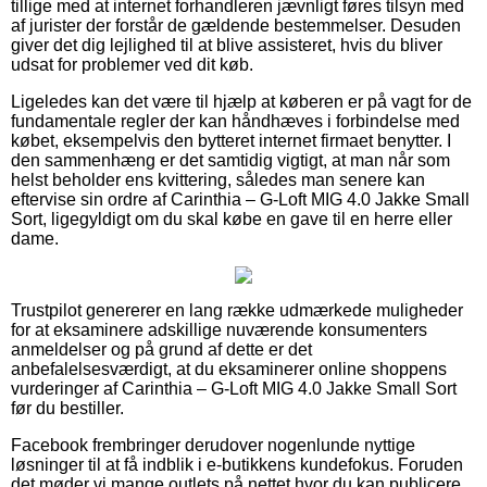
tillige med at internet forhandleren jævnligt føres tilsyn med
af jurister der forstår de gældende bestemmelser. Desuden
giver det dig lejlighed til at blive assisteret, hvis du bliver
udsat for problemer ved dit køb.
Ligeledes kan det være til hjælp at køberen er på vagt for de
fundamentale regler der kan håndhæves i forbindelse med
købet, eksempelvis den bytteret internet firmaet benytter. I
den sammenhæng er det samtidig vigtigt, at man når som
helst beholder ens kvittering, således man senere kan
eftervise sin ordre af Carinthia – G-Loft MIG 4.0 Jakke Small
Sort, ligegyldigt om du skal købe en gave til en herre eller
dame.
Trustpilot genererer en lang række udmærkede muligheder
for at eksaminere adskillige nuværende konsumenters
anmeldelser og på grund af dette er det
anbefalelsesværdigt, at du eksaminerer online shoppens
vurderinger af Carinthia – G-Loft MIG 4.0 Jakke Small Sort
før du bestiller.
Facebook frembringer derudover nogenlunde nyttige
løsninger til at få indblik i e-butikkens kundefokus. Foruden
det møder vi mange outlets på nettet hvor du kan publicere