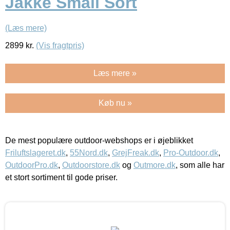
Jakke Small Sort
(Læs mere)
2899
kr.
(Vis fragtpris)
Læs mere »
Køb nu »
De mest populære outdoor-webshops er i øjeblikket
Friluftslageret.dk
,
55Nord.dk
,
GrejFreak.dk
,
Pro-Outdoor.dk
,
OutdoorPro.dk
,
Outdoorstore.dk
og
Outmore.dk
, som alle har
et stort sortiment til gode priser.