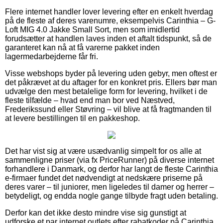
Flere internet handler lover levering efter en enkelt hverdag
på de fleste af deres varenumre, eksempelvis Carinthia – G-
Loft MIG 4.0 Jakke Small Sort, men som imidlertid
forudsætter at handlen laves inden et aftalt tidspunkt, så de
garanteret kan nå at få varerne pakket inden
lagermedarbejderne får fri.
Visse webshops byder på levering uden gebyr, men oftest er
det påkrævet at du aftager for en konkret pris. Ellers bør man
udvælge den mest betalelige form for levering, hvilket i de
fleste tilfælde – hvad end man bor ved Næstved,
Frederikssund eller Støvring – vil blive at få fragtmanden til
at levere bestillingen til en pakkeshop.
Det har vist sig at være usædvanlig simpelt for os alle at
sammenligne priser (via fx PriceRunner) på diverse internet
forhandlere i Danmark, og derfor har langt de fleste Carinthia
e-firmaer fundet det nødvendigt at nedskære priserne på
deres varer – til juniorer, men ligeledes til damer og herrer –
betydeligt, og endda nogle gange tilbyde fragt uden betaling.
Derfor kan det ikke desto mindre vise sig gunstigt at
udforske et par internet outlets efter rabatkoder på Carinthia