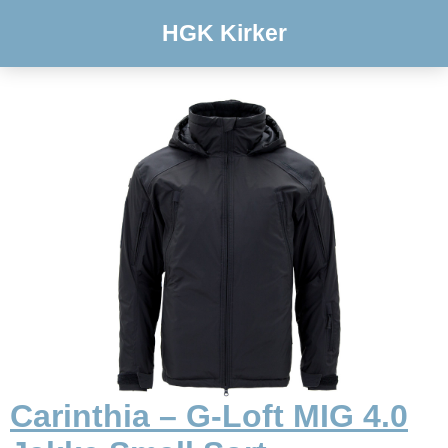
HGK Kirker
Carinthia – G-Loft MIG 4.0