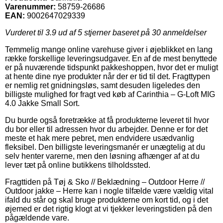
Varenummer:
58759-26686
EAN:
9002647029339
Vurderet til
3.9
ud af 5 stjerner baseret på
30
anmeldelser
Temmelig mange online varehuse giver i øjeblikket en lang
række forskellige leveringsudgaver. En af de mest benyttede
er på nuværende tidspunkt pakkeshoppen, hvor det er muligt
at hente dine nye produkter når der er tid til det. Fragttypen
er nemlig ret gnidningsløs, samt desuden ligeledes den
billigste mulighed for fragt ved køb af Carinthia – G-Loft MIG
4.0 Jakke Small Sort.
Du burde også foretrække at få produkterne leveret til hvor
du bor eller til adressen hvor du arbejder. Denne er for det
meste et hak mere pebret, men endvidere usædvanlig
fleksibel. Den billigste leveringsmanér er unægtelig at du
selv henter varerne, men den løsning afhænger af at du
lever tæt på online butikkens tilholdssted.
Fragttiden på Tøj & Sko // Beklædning – Outdoor Herre //
Outdoor jakke – Herre kan i nogle tilfælde være vældig vital
ifald du står og skal bruge produkterne om kort tid, og i det
øjemed er det rigtig klogt at vi tjekker leveringstiden på den
pågældende vare.