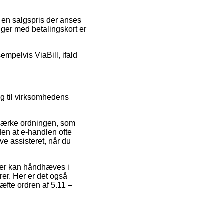
.
r en salgspris der anses
linger med betalingskort er
sempelvis ViaBill, ifald
ng til virksomhedens
mærke ordningen, som
den at e-handlen ofte
ve assisteret, når du
der kan håndhæves i
er. Her er det også
æfte ordren af 5.11 –