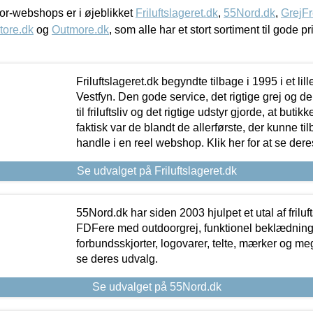
r-webshops er i øjeblikket
Friluftslageret.dk
,
55Nord.dk
,
GrejFr
tore.dk
og
Outmore.dk
, som alle har et stort sortiment til gode pr
Friluftslageret.dk begyndte tilbage i 1995 i et lil
Vestfyn. Den gode service, det rigtige grej og 
til friluftsliv og det rigtige udstyr gjorde, at buti
faktisk var de blandt de allerførste, der kunne ti
handle i en reel webshop. Klik her for at se dere
Se udvalget på Friluftslageret.dk
55Nord.dk har siden 2003 hjulpet et utal af friluf
FDFere med outdoorgrej, funktionel beklædning,
forbundsskjorter, logovarer, telte, mærker og meg
se deres udvalg.
Se udvalget på 55Nord.dk