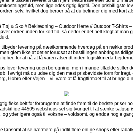
e at få pakken leveret til din hjemmeadresse eller ud til din ar
 omkostningsfuld, men ligeledes rigtig ligetil. Den prisbilligste l
ordren selv, hvilket dog beroer på at du befinder dig med kort afst
Tøj & Sko // Beklædning – Outdoor Herre // Outdoor T-Shirts – 
øver ordren inden for kort tid, så derfor er det helt klogt at man 
dukt.
er tilbyder levering på næstkommende hverdag på en række prod
, men glem ikke at det er forudsat at bestillingen anbringes tidli
lighed for at nå at få varen afsendt inden logistikmedarbejderne f
ps lover levering uden beregning, men i mange tilfælde stiller 
løb. I øvrigt må du udse dig den mest prisbevidste form for fragt,
, Hobro eller Vejen – vil være at få fragtfirmaet til at bringe din b
gtig fleksibelt for forbrugerne at finde frem til de bedste priser ho
adskillige 44505 webshops set sig tvunget til at sænke salgspr
rn, og yderligere også til voksne – voldsomt, og endda nogle gan
e lønsomt at se nærmere på indtil flere online shops efter rabatk