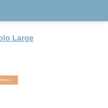
Polo Large
b nu »