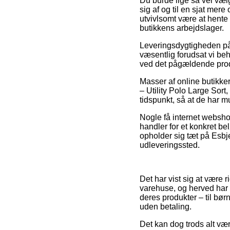
Du burde lige så vel vælg
sig af og til en sjat mere
utvivlsomt være at hente 
butikkens arbejdslager.
Leveringsdygtigheden på 
væsentlig forudsat vi beh
ved det pågældende pro
Masser af online butikk
– Utility Polo Large Sort
tidspunkt, så at de har mu
Nogle få internet websho
handler for et konkret be
opholder sig tæt på Esbjerg
udleveringssted.
Det har vist sig at være ri
varehuse, og herved har 
deres produkter – til bø
uden betaling.
Det kan dog trods alt vær