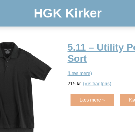
HGK Kirker
5.11 – Utility 
Sort
(Læs mere)
215
kr.
(Vis fragtpris)
Læs mere »
Kø