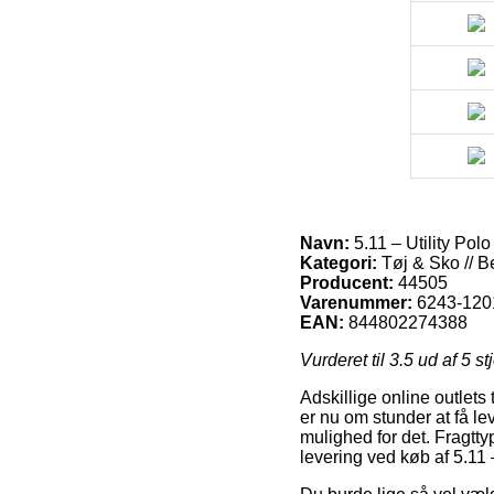
Navn:
5.11 – Utility Polo
Kategori:
Tøj & Sko // B
Producent:
44505
Varenummer:
6243-120
EAN:
844802274388
Vurderet til
3.5
ud af 5 st
Adskillige online outlets 
er nu om stunder at få le
mulighed for det. Fragtty
levering ved køb af 5.11 –