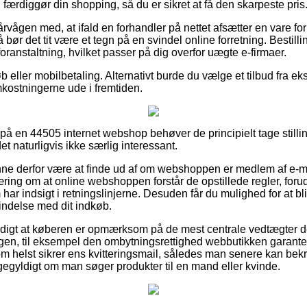
færdiggør din shopping, så du er sikret at få den skarpeste pris
rvågen med, at ifald en forhandler på nettet afsætter en vare fo
så bør det tit være et tegn på en svindel online forretning. Bestil
foranstaltning, hvilket passer på dig overfor uægte e-firmaer.
øb eller mobilbetaling. Alternativt burde du vælge et tilbud fra ek
mkostningerne ude i fremtiden.
 på en 44505 internet webshop behøver de principielt tage stilli
det naturligvis ikke særlig interessant.
ne derfor være at finde ud af om webshoppen er medlem af e-
ring om at online webshoppen forstår de opstillede regler, foru
 har indsigt i retningslinjerne. Desuden får du mulighed for at bli
bindelse med dit indkøb.
rdigt at køberen er opmærksom på de mest centrale vedtægter 
ngen, til eksempel den ombytningsrettighed webbutikken garanter
m helst sikrer ens kvitteringsmail, således man senere kan bekr
ligegyldigt om man søger produkter til en mand eller kvinde.