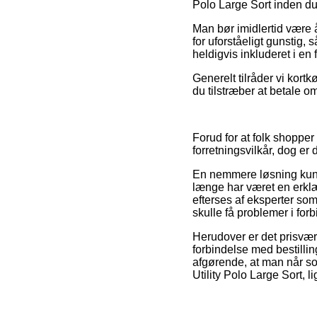
Polo Large Sort inden du 
Man bør imidlertid være å
for uforståeligt gunstig, 
heldigvis inkluderet i en 
Generelt tilråder vi kortk
du tilstræber at betale o
Forud for at folk shopper
forretningsvilkår, dog er 
En nemmere løsning kun
længe har været en erklæ
efterses af eksperter som
skulle få problemer i for
Herudover er det prisvæ
forbindelse med bestilli
afgørende, at man når so
Utility Polo Large Sort, 