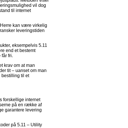
bejdsplads. Metoden viser
everingsmulighed vil dog
and til internet
Herre kan være virkelig
gransker leveringstiden
ukter, eksempelvis 5.11
gere end et bestemt
år fri.
det krav om at man
 der tit – uanset om man
estilling til et
s forskellige internet
iserne på en række af
ge garantere levering
oder på 5.11 – Utility