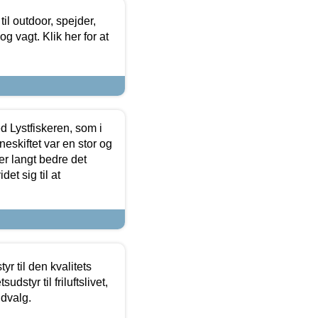
il outdoor, spejder,
 og vagt. Klik her for at
d Lystfiskeren, som i
neskiftet var en stor og
r langt bedre det
et sig til at
r til den kvalitets
dstyr til friluftslivet,
udvalg.