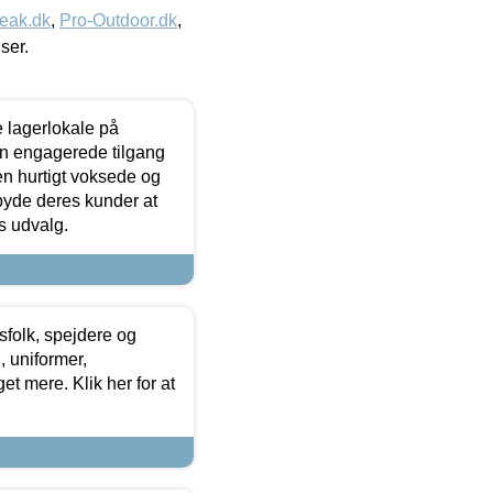
eak.dk
,
Pro-Outdoor.dk
,
iser.
le lagerlokale på
den engagerede tilgang
kken hurtigt voksede og
lbyde deres kunder at
s udvalg.
tsfolk, spejdere og
 uniformer,
et mere. Klik her for at