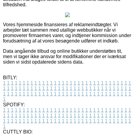
tilfredshed.
Vores hjemmeside finansieres af reklameindtægter. Vi
arbejder tæt sammen med utallige webbutikker når vi
promoverer firmaernes varer, og indtjener kommission under
forudsætning af at vores besøgende udfører et indkøb.
Data angående tilbud og online butikker understøttes tit,
men vi tager ikke ansvar for modifikationer der er iværksat
siden vi sidst opdaterede sidens data.
BITLY:
1
1
1
1
1
1
1
1
1
1
1
1
1
1
1
1
1
1
1
1
1
1
1
1
1
1
1
1
1
1
1
1
1
1
1
1
1
1
1
1
1
1
1
1
1
1
1
1
1
1
1
1
1
1
1
1
1
1
1
1
1
1
1
1
1
1
1
1
1
1
1
1
1
1
1
1
1
1
1
1
1
1
1
1
1
1
1
1
1
1
1
1
1
1
1
1
1
1
1
1
SPOTIFY:
1
1
1
1
1
1
1
1
1
1
1
1
1
1
1
1
1
1
1
1
1
1
1
1
1
1
1
1
1
1
1
1
1
1
1
1
1
1
1
1
1
1
1
1
1
1
1
1
1
1
1
1
1
1
1
1
1
1
1
1
1
1
1
1
1
1
1
1
1
1
1
1
1
1
1
1
1
1
1
1
1
1
1
1
1
1
1
1
1
1
1
1
1
1
1
1
1
1
1
1
CUTTLY BIO: