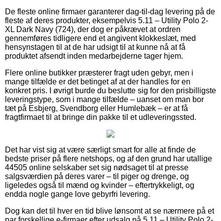
De fleste online firmaer garanterer dag-til-dag levering på de
fleste af deres produkter, eksempelvis 5.11 – Utility Polo 2-
XL Dark Navy (724), der dog er påkrævet at ordren
gennemføres tidligere end et angivent klokkeslæt, med
hensynstagen til at de har udsigt til at kunne nå at få
produktet afsendt inden medarbejderne tager hjem.
Flere online butikker præsterer fragt uden gebyr, men i
mange tilfælde er det betinget af at der handles for en
konkret pris. I øvrigt burde du beslutte sig for den prisbilligste
leveringstype, som i mange tilfælde – uanset om man bor
tæt på Esbjerg, Svendborg eller Humlebæk – er at få
fragtfirmaet til at bringe din pakke til et udleveringssted.
Det har vist sig at være særligt smart for alle at finde de
bedste priser på flere netshops, og af den grund har utallige
44505 online selskaber set sig nødsaget til at presse
salgsværdien på deres varer – til piger og drenge, og
ligeledes også til mænd og kvinder – eftertrykkeligt, og
endda nogle gange love gebyrfri levering.
Dog kan det til hver en tid blive lønsomt at se nærmere på et
par forskellige e-firmaer efter udsalg på 5.11 – Utility Polo 2-