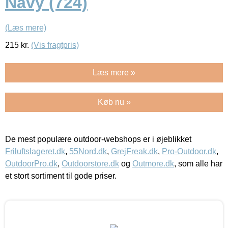
Navy (724)
(Læs mere)
215
kr.
(Vis fragtpris)
Læs mere »
Køb nu »
De mest populære outdoor-webshops er i øjeblikket
Friluftslageret.dk
,
55Nord.dk
,
GrejFreak.dk
,
Pro-Outdoor.dk
,
OutdoorPro.dk
,
Outdoorstore.dk
og
Outmore.dk
, som alle har
et stort sortiment til gode priser.