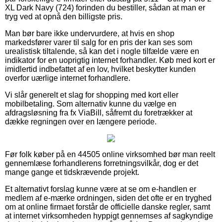
XL Dark Navy (724) forinden du bestiller, sådan at man er
tryg ved at opnå den billigste pris.
Man bør bare ikke undervurdere, at hvis en shop
markedsfører varer til salg for en pris der kan ses som
urealistisk tiltalende, så kan det i nogle tilfælde være en
indikator for en uoprigtig internet forhandler. Køb med kort er
imidlertid indbefattet af en lov, hvilket beskytter kunden
overfor uærlige internet forhandlere.
Vi slår generelt et slag for shopping med kort eller
mobilbetaling. Som alternativ kunne du vælge en
afdragsløsning fra fx ViaBill, såfremt du foretrækker at
dække regningen over en længere periode.
Før folk køber på en 44505 online virksomhed bør man reelt
gennemlæse forhandlerens forretningsvilkår, dog er det
mange gange et tidskrævende projekt.
Et alternativt forslag kunne være at se om e-handlen er
medlem af e-mærke ordningen, siden det ofte er en tryghed
om at online firmaet forstår de officielle danske regler, samt
at internet virksomheden hyppigt gennemses af sagkyndige