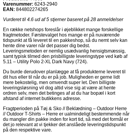
Varenummer:
6243-2940
EAN:
844802274265
Vurderet til
4.6
ud af 5 stjerner baseret på
28
anmeldelser
En række netshops foreslår i øjeblikket mange forskellige
fragtmetoder. Førstevalget hos mange er på nuværende
tidspunkt at få leveret til en pakkeshop, så du nemt selv kan
hente dine varer når det passer dig bedst.
Leveringsmetoden er nemlig usædvanlig hensigtsmæssig,
samt typisk tilmed den prisbilligste leveringstype ved køb af
5.11 – Utility Polo 2-XL Dark Navy (724).
Du burde derudover planlægge at få produkterne leveret til
dit hus eller til når du er på job. Muligheden er gerne lidt
mere bekostelig, men omvendt super let. Den billigste
leveringsløsning vil dog altid vise sig at være at hente
ordren selv, men det betinges af at du har bopæl i kort
afstand af internet butikkens adresse.
Fragtperioden på Tøj & Sko // Beklædning – Outdoor Herre
// Outdoor T-Shirts – Herre er ualmindeligt bestemmende når
du mangler din pakke inden for kort tid, så med det formål er
det jo relevant at vi tjekker det anslåede leveringstidspunkt
på den respektive vare.