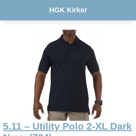
HGK Kirker
5.11 – Utility Polo 2-XL Dark