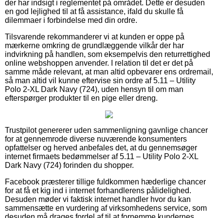
der har indsigt i reglementet på området. Dette er desuden
en god lejlighed til at få assistance, ifald du skulle få
dilemmaer i forbindelse med din ordre.
Tilsvarende rekommanderer vi at kunden er oppe på
mærkerne omkring de grundlæggende vilkår der har
indvirkning på handlen, som eksempelvis den returrettighed
online webshoppen anvender. I relation til det er det på
samme måde relevant, at man altid opbevarer ens ordremail,
så man altid vil kunne eftervise sin ordre af 5.11 – Utility
Polo 2-XL Dark Navy (724), uden hensyn til om man
efterspørger produkter til en pige eller dreng.
Trustpilot genererer uden sammenligning gavnlige chancer
for at gennemrode diverse nuværende konsumenters
opfattelser og herved anbefales det, at du gennemsøger
internet firmaets bedømmelser af 5.11 – Utility Polo 2-XL
Dark Navy (724) forinden du shopper.
Facebook præsterer tillige fuldkommen hæderlige chancer
for at få et kig ind i internet forhandlerens pålidelighed.
Desuden møder vi faktisk internet handler hvor du kan
sammensætte en vurdering af virksomhedens service, som
desuden må drages fordel af til at fornemme kundernes