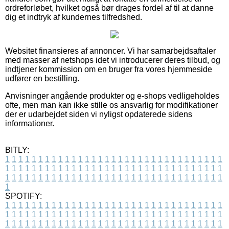
ordreforløbet, hvilket også bør drages fordel af til at danne
dig et indtryk af kundernes tilfredshed.
Websitet finansieres af annoncer. Vi har samarbejdsaftaler
med masser af netshops idet vi introducerer deres tilbud, og
indtjener kommission om en bruger fra vores hjemmeside
udfører en bestilling.
Anvisninger angående produkter og e-shops vedligeholdes
ofte, men man kan ikke stille os ansvarlig for modifikationer
der er udarbejdet siden vi nyligst opdaterede sidens
informationer.
BITLY:
1
1
1
1
1
1
1
1
1
1
1
1
1
1
1
1
1
1
1
1
1
1
1
1
1
1
1
1
1
1
1
1
1
1
1
1
1
1
1
1
1
1
1
1
1
1
1
1
1
1
1
1
1
1
1
1
1
1
1
1
1
1
1
1
1
1
1
1
1
1
1
1
1
1
1
1
1
1
1
1
1
1
1
1
1
1
1
1
1
1
1
1
1
1
1
1
1
1
1
1
SPOTIFY:
1
1
1
1
1
1
1
1
1
1
1
1
1
1
1
1
1
1
1
1
1
1
1
1
1
1
1
1
1
1
1
1
1
1
1
1
1
1
1
1
1
1
1
1
1
1
1
1
1
1
1
1
1
1
1
1
1
1
1
1
1
1
1
1
1
1
1
1
1
1
1
1
1
1
1
1
1
1
1
1
1
1
1
1
1
1
1
1
1
1
1
1
1
1
1
1
1
1
1