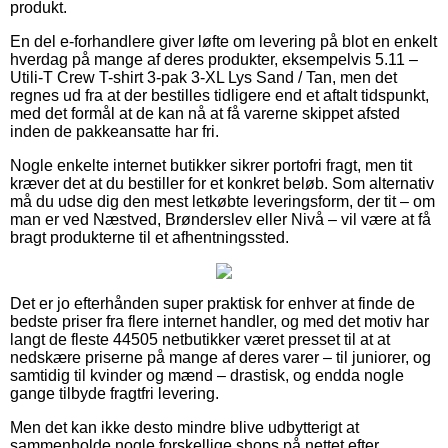
produkt.
En del e-forhandlere giver løfte om levering på blot en enkelt
hverdag på mange af deres produkter, eksempelvis 5.11 –
Utili-T Crew T-shirt 3-pak 3-XL Lys Sand / Tan, men det
regnes ud fra at der bestilles tidligere end et aftalt tidspunkt,
med det formål at de kan nå at få varerne skippet afsted
inden de pakkeansatte har fri.
Nogle enkelte internet butikker sikrer portofri fragt, men tit
kræver det at du bestiller for et konkret beløb. Som alternativ
må du udse dig den mest letkøbte leveringsform, der tit – om
man er ved Næstved, Brønderslev eller Nivå – vil være at få
bragt produkterne til et afhentningssted.
Det er jo efterhånden super praktisk for enhver at finde de
bedste priser fra flere internet handler, og med det motiv har
langt de fleste 44505 netbutikker været presset til at at
nedskære priserne på mange af deres varer – til juniorer, og
samtidig til kvinder og mænd – drastisk, og endda nogle
gange tilbyde fragtfri levering.
Men det kan ikke desto mindre blive udbytterigt at
sammenholde nogle forskellige shops på nettet efter