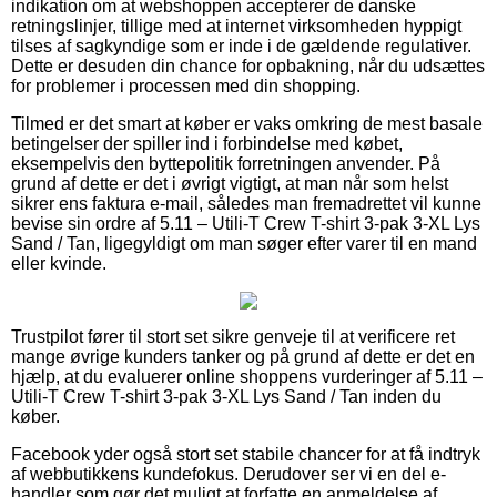
indikation om at webshoppen accepterer de danske
retningslinjer, tillige med at internet virksomheden hyppigt
tilses af sagkyndige som er inde i de gældende regulativer.
Dette er desuden din chance for opbakning, når du udsættes
for problemer i processen med din shopping.
Tilmed er det smart at køber er vaks omkring de mest basale
betingelser der spiller ind i forbindelse med købet,
eksempelvis den byttepolitik forretningen anvender. På
grund af dette er det i øvrigt vigtigt, at man når som helst
sikrer ens faktura e-mail, således man fremadrettet vil kunne
bevise sin ordre af 5.11 – Utili-T Crew T-shirt 3-pak 3-XL Lys
Sand / Tan, ligegyldigt om man søger efter varer til en mand
eller kvinde.
Trustpilot fører til stort set sikre genveje til at verificere ret
mange øvrige kunders tanker og på grund af dette er det en
hjælp, at du evaluerer online shoppens vurderinger af 5.11 –
Utili-T Crew T-shirt 3-pak 3-XL Lys Sand / Tan inden du
køber.
Facebook yder også stort set stabile chancer for at få indtryk
af webbutikkens kundefokus. Derudover ser vi en del e-
handler som gør det muligt at forfatte en anmeldelse af