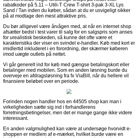
rabatkoder på 5.11 – Utili-T Crew T-shirt 3-pak 3-XL Lys
Sand / Tan inden du køber, sådan at du er usvigeligt sikker
på at modtage den mest attraktive pris.
Du bør alligevel være årvågen med, at når en internet shop
afsætter bedst i test varer til salg for en salgspris som anses
for urealistisk beskeden, så kunne det ofte være et
karakteristika der viser en svindel e-handler. Køb med kort er
imidlertid inkluderet i en forordning, der skærmer køberen
imod uægte outlets på nettet.
Vi går generelt ind for køb med gængse betalingskort eller
betalinger med mobilen. Som en anden løsning burde du
overveje en afdragsløsning fra fx ViaBill, når du hellere vil
finansiere beløbet over en periode.
Forinden nogen handler hos en 44505 shop kan man i
virkeligheden sætte sig ind i forhandlerens
forretningsbetingelser, men det er mange gange ikke videre
interessant.
En anden valgmulighed kan være at undersøge hvorvidt e-
shoppen er medlem af e-mærket, hvilket burde være en