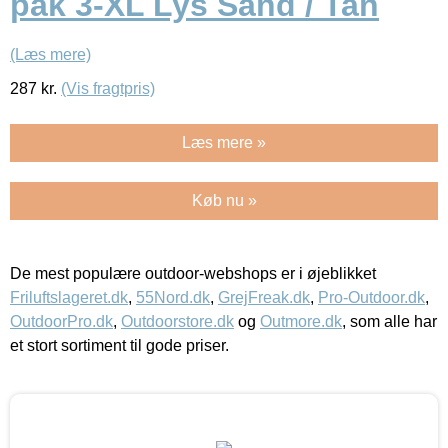
pak 3-XL Lys Sand / Tan
(Læs mere)
287
kr.
(Vis fragtpris)
Læs mere »
Køb nu »
De mest populære outdoor-webshops er i øjeblikket
Friluftslageret.dk
,
55Nord.dk
,
GrejFreak.dk
,
Pro-Outdoor.dk
,
OutdoorPro.dk
,
Outdoorstore.dk
og
Outmore.dk
, som alle har
et stort sortiment til gode priser.