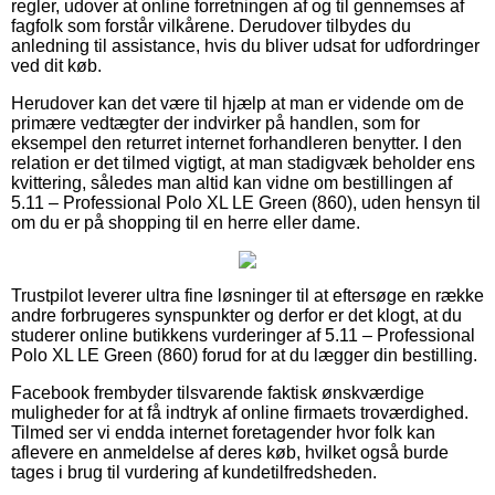
regler, udover at online forretningen af og til gennemses af
fagfolk som forstår vilkårene. Derudover tilbydes du
anledning til assistance, hvis du bliver udsat for udfordringer
ved dit køb.
Herudover kan det være til hjælp at man er vidende om de
primære vedtægter der indvirker på handlen, som for
eksempel den returret internet forhandleren benytter. I den
relation er det tilmed vigtigt, at man stadigvæk beholder ens
kvittering, således man altid kan vidne om bestillingen af
5.11 – Professional Polo XL LE Green (860), uden hensyn til
om du er på shopping til en herre eller dame.
Trustpilot leverer ultra fine løsninger til at eftersøge en række
andre forbrugeres synspunkter og derfor er det klogt, at du
studerer online butikkens vurderinger af 5.11 – Professional
Polo XL LE Green (860) forud for at du lægger din bestilling.
Facebook frembyder tilsvarende faktisk ønskværdige
muligheder for at få indtryk af online firmaets troværdighed.
Tilmed ser vi endda internet foretagender hvor folk kan
aflevere en anmeldelse af deres køb, hvilket også burde
tages i brug til vurdering af kundetilfredsheden.