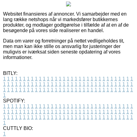
Websitet finansieres af annoncer. Vi samarbejder med en
lang række netshops når vi markedsfører butikkernes
produkter, og modtager godtgørelse i tilfælde af at en af de
besøgende på vores side realiserer en handel.
Data om varer og forretninger på nettet vedligeholdes tit,
men man kan ikke stille os ansvarlig for justeringer der
muligvis er iværksat siden seneste opdatering af vores
informationer.
BITLY:
1
1
1
1
1
1
1
1
1
1
1
1
1
1
1
1
1
1
1
1
1
1
1
1
1
1
1
1
1
1
1
1
1
1
1
1
1
1
1
1
1
1
1
1
1
1
1
1
1
1
1
1
1
1
1
1
1
1
1
1
1
1
1
1
1
1
1
1
1
1
1
1
1
1
1
1
1
1
1
1
1
1
1
1
1
1
1
1
1
1
1
1
1
1
1
1
1
1
1
1
SPOTIFY:
1
1
1
1
1
1
1
1
1
1
1
1
1
1
1
1
1
1
1
1
1
1
1
1
1
1
1
1
1
1
1
1
1
1
1
1
1
1
1
1
1
1
1
1
1
1
1
1
1
1
1
1
1
1
1
1
1
1
1
1
1
1
1
1
1
1
1
1
1
1
1
1
1
1
1
1
1
1
1
1
1
1
1
1
1
1
1
1
1
1
1
1
1
1
1
1
1
1
1
1
CUTTLY BIO:
1