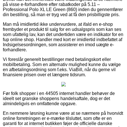
på visse e-forhandlere efter rabatkoder på 5.11 –
Professional Polo XL LE Green (860) inden du gennemfører
din bestilling, så man er tryg ved at få den prisbilligste pris.
Man må imidlertid ikke undervurdere, at ifald en e-shop
frembyder et produkt til salg for en udsalgspris som kan ses
som ufattelig lav, kan det undertiden være en indikator for en
fup online shop. Handler med kort er imidlertid indbefattet af
Indsigelsesordningen, som assisterer en imod uægte e-
forhandlere.
Vi foreslår generelt bestillinger med betalingskort eller
mobilbetaling. Som en alternativ mulighed kunne du vælge
en afbetalingsordning som f.eks. ViaBill, når du gerne vil
finansiere prisen over et længere tidsrum.
Før folk shopper i en 44505 internet handler behøver de
ideelt set granske shoppens handelsaftale, dog er det
almindeligvis en omfattende opgave.
En nemmere løsning kunne være at se nærmere på hvorvidt
online forretningen er e-mærke tilsluttet, som ofte er en
garanti for at internet butikken føjer de officielle danske