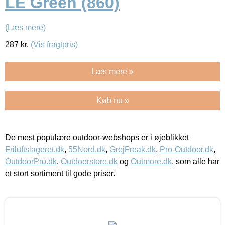
LE Green (860)
(Læs mere)
287
kr.
(Vis fragtpris)
Læs mere »
Køb nu »
De mest populære outdoor-webshops er i øjeblikket
Friluftslageret.dk
,
55Nord.dk
,
GrejFreak.dk
,
Pro-Outdoor.dk
,
OutdoorPro.dk
,
Outdoorstore.dk
og
Outmore.dk
, som alle har
et stort sortiment til gode priser.