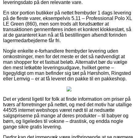
leveringsdato på den relevante vare.
En stor portion butikker på nettet frembyder 1 dags levering
på de fleste varer, eksempelvis 5.11 – Professional Polo XL
LE Green (860), men som trods alt forudsætter at
transaktionen gennemføres inden et konkret klokkeslæt, så
at de garanteret kan nå at få bestillingen afsendt forinden
lagermedarbejderne får fri.
Nogle enkelte e-forhandlere frembyder levering uden
omkostninger, men for det meste er det så nødvendigt at
man shopper for et fastsat beløb. Alternativt bør du vælge
den mest letkøbte leveringsudgave, hvilket gerne –
ligegyldigt om man befinder sig tæt på Hørsholm, Ringsted
eller Lemvig – er at få leveret din pakke til en pakkeshop.
Det er yderst ligetil for folk at finde information om priser på
tværs af forretninger på nettet, og med det motiv har utallige
44505 internet webshops været nødt til at nedsætte
salgspriserne på mange af deres produkter – til babyer og
børn, og ligeledes til voksne – drastisk, og endda nogle
gange sikre gratis levering.
Derfor kan det immervæk være indbringende at se nærmere