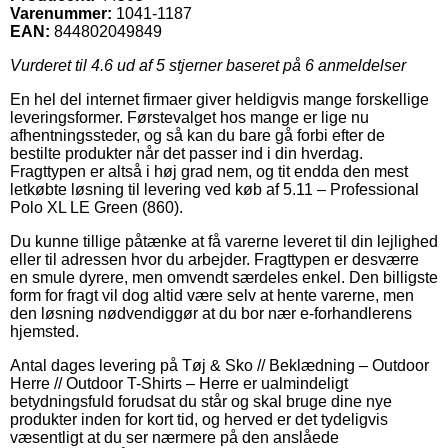
Varenummer:
1041-1187
EAN:
844802049849
Vurderet til
4.6
ud af 5 stjerner baseret på
6
anmeldelser
En hel del internet firmaer giver heldigvis mange forskellige
leveringsformer. Førstevalget hos mange er lige nu
afhentningssteder, og så kan du bare gå forbi efter de
bestilte produkter når det passer ind i din hverdag.
Fragttypen er altså i høj grad nem, og tit endda den mest
letkøbte løsning til levering ved køb af 5.11 – Professional
Polo XL LE Green (860).
Du kunne tillige påtænke at få varerne leveret til din lejlighed
eller til adressen hvor du arbejder. Fragttypen er desværre
en smule dyrere, men omvendt særdeles enkel. Den billigste
form for fragt vil dog altid være selv at hente varerne, men
den løsning nødvendiggør at du bor nær e-forhandlerens
hjemsted.
Antal dages levering på Tøj & Sko // Beklædning – Outdoor
Herre // Outdoor T-Shirts – Herre er ualmindeligt
betydningsfuld forudsat du står og skal bruge dine nye
produkter inden for kort tid, og herved er det tydeligvis
væsentligt at du ser nærmere på den anslåede