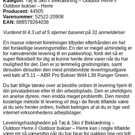
Kategori:
Tøj & Sko // Beklædning – Outdoor Herre //
Outdoor bukser – Herre
Producent:
44505
Varenummer:
52522-20908
EAN:
888579264036
Vurderet til
4.3
ud af 5 stjerner baseret på
31
anmeldelser
En masse internet forretninger tilbyder efterhånden en hel
del forskellige leveringsmidler. En der er meget almindelig er
for nærværende levering til en pakkeshop, fordi det så er
super fleksibelt for dig at kunne hente dine varer når du har
mulighed for det. Den er jo temmelig gnidningsløs, samt
desuden desuden den mest prisbevidste leveringsudgave
ved køb af 5.11 – ABR Pro Bukser W44 L36 Ranger Green.
Du bør tillige tænke over at bestille ordren til levering hjem til
din privatadresse eller til din arbejdsplads. Den er uheldigvis
en anelse dyrere, men endda meget problemfri. Den mindst
kostelige metode til levering vil dog i de fleste tilfælde være
at du selv henter ordren, hvilket betinges af at du er lige ved
internet virksomhedens arbejdslager.
Leveringshastigheden på Tøj & Sko // Beklædning –
Outdoor Herre // Outdoor bukser – Herre kan i nogle tilfælde
være ret så væsentlig når du har brug for pakken lige om lidt,