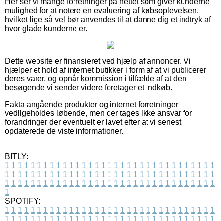
Her ser vi mange forretninger på nettet som giver kunderne
mulighed for at notere en evaluering af købsoplevelsen,
hvilket lige så vel bør anvendes til at danne dig et indtryk af
hvor glade kunderne er.
Dette website er finansieret ved hjælp af annoncer. Vi
hjælper et hold af internet butikker i form af at vi publicerer
deres varer, og opnår kommission i tilfælde af at den
besøgende vi sender videre foretager et indkøb.
Fakta angående produkter og internet forretninger
vedligeholdes løbende, men der tages ikke ansvar for
forandringer der eventuelt er lavet efter at vi senest
opdaterede de viste informationer.
BITLY:
1
1
1
1
1
1
1
1
1
1
1
1
1
1
1
1
1
1
1
1
1
1
1
1
1
1
1
1
1
1
1
1
1
1
1
1
1
1
1
1
1
1
1
1
1
1
1
1
1
1
1
1
1
1
1
1
1
1
1
1
1
1
1
1
1
1
1
1
1
1
1
1
1
1
1
1
1
1
1
1
1
1
1
1
1
1
1
1
1
1
1
1
1
1
1
1
1
1
1
1
SPOTIFY:
1
1
1
1
1
1
1
1
1
1
1
1
1
1
1
1
1
1
1
1
1
1
1
1
1
1
1
1
1
1
1
1
1
1
1
1
1
1
1
1
1
1
1
1
1
1
1
1
1
1
1
1
1
1
1
1
1
1
1
1
1
1
1
1
1
1