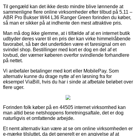
Til gengæld kan det ikke desto mindre blive lønnende at
sammenligne flere online virksomheder efter tilbud på 5.11 –
ABR Pro Bukser W44 L36 Ranger Green forinden du køber,
så man er sikker på at indhente den mest attraktive pris.
Man må dog ikke glemme, at i tilfælde af at en internet butik
udbyder deres varer til en pris der kan virke himmelråbende
favorabel, så bør det undertiden være et faresignal om en
svindel shop. Bestillinger med kort er dog en del af et
lovbud, der værner køberen overfor svindlende forhandlere
på nettet.
Vi anbefaler betalinger med kort eller MobilePay. Som
alternativ kunne du drage nytte af en løsning fra for
eksempel ViaBill, hvis du har i sinde at afbetale beløbet over
flere uger.
Forinden folk køber på en 44505 internet virksomhed kan
man altid bese netshoppens forretningsaftale, det er dog
naturligvis et omfattende arbejde.
Et nemt alternativ kan være at se om online virksomheden er
e-mærke tilsluttet, da det generelt er en angivelse af at