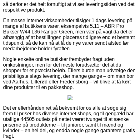
så derfor er det helt fornuftigt at vi ser leveringstiden ved det
respektive produkt.
En masse internet virksomheder tilsiger 1 dags levering på
mange af butikkens varer, eksempelvis 5.11 – ABR Pro
Bukser W44 L36 Ranger Green, men vær på vagt da det er
afhængig af at bestillingen placeres tidligere end et bestemt
tidspunkt, så de kan nå at få de nye varer sendt afsted før
medarbejderne holder fyraften.
Nogle enkelte online butikker frembyder fragt uden
omkostninger, men for det meste forudsætter det at du
shopper for et præcist beløb. Ellers burde man udvælge den
prisbilligste slags levering, der mange gange – om man bor
ved Aarhus, Lillerød eller Fredensborg – vil blive at få kørt
dine produkter til en pakkeshop.
Det er efterhånden ret så bekvemt for os alle at søge sig
frem til priser hos diverse internet shops, og til gengæld har
utallige 44505 outlets på nettet været tvunget til at sænke
priserne på produkterne – til juniorer, samt til mænd og
kvinder – en hel del, og endda nogle gange garantere gratis
fragt.