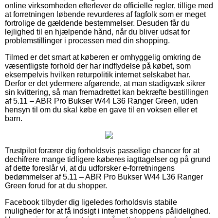
online virksomheden efterlever de officielle regler, tillige med
at forretningen løbende revurderes af fagfolk som er meget
fortrolige de gældende bestemmelser. Desuden får du
lejlighed til en hjælpende hånd, når du bliver udsat for
problemstillinger i processen med din shopping.
Tilmed er det smart at køberen er omhyggelig omkring de
væsentligste forhold der har indflydelse på købet, som
eksempelvis hvilken returpolitik internet selskabet har.
Derfor er det ydermere afgørende, at man stadigvæk sikrer
sin kvittering, så man fremadrettet kan bekræfte bestillingen
af 5.11 – ABR Pro Bukser W44 L36 Ranger Green, uden
hensyn til om du skal købe en gave til en voksen eller et
barn.
Trustpilot forærer dig forholdsvis passelige chancer for at
dechifrere mange tidligere køberes iagttagelser og på grund
af dette foreslår vi, at du udforsker e-forretningens
bedømmelser af 5.11 – ABR Pro Bukser W44 L36 Ranger
Green forud for at du shopper.
Facebook tilbyder dig ligeledes forholdsvis stabile
muligheder for at få indsigt i internet shoppens pålidelighed.