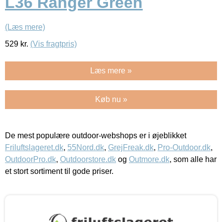
L36 Ranger Green
(Læs mere)
529
kr.
(Vis fragtpris)
Læs mere »
Køb nu »
De mest populære outdoor-webshops er i øjeblikket
Friluftslageret.dk
,
55Nord.dk
,
GrejFreak.dk
,
Pro-Outdoor.dk
,
OutdoorPro.dk
,
Outdoorstore.dk
og
Outmore.dk
, som alle har
et stort sortiment til gode priser.