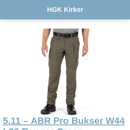
HGK Kirker
5.11 – ABR Pro Bukser W44