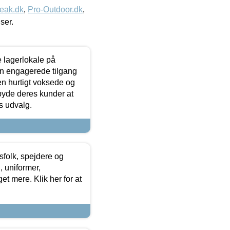
eak.dk
,
Pro-Outdoor.dk
,
iser.
le lagerlokale på
den engagerede tilgang
kken hurtigt voksede og
lbyde deres kunder at
s udvalg.
tsfolk, spejdere og
 uniformer,
et mere. Klik her for at