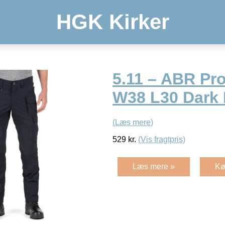
HGK Kirker
5.11 – ABR Pr
W38 L30 Dark
(Læs mere)
529
kr.
(Vis fragtpris)
Læs mere »
Kø