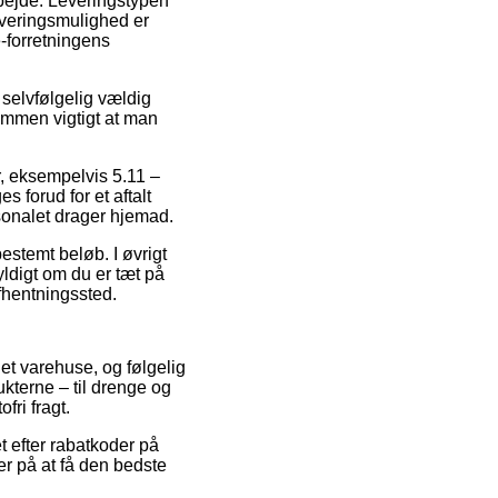
arbejde. Leveringstypen
everingsmulighed er
e-forretningens
selvfølgelig vældig
kommen vigtigt at man
r, eksempelvis 5.11 –
forud for et aftalt
rsonalet drager hjemad.
bestemt beløb. I øvrigt
yldigt om du er tæt på
afhentningssted.
net varehuse, og følgelig
kterne – til drenge og
ri fragt.
t efter rabatkoder på
r på at få den bedste