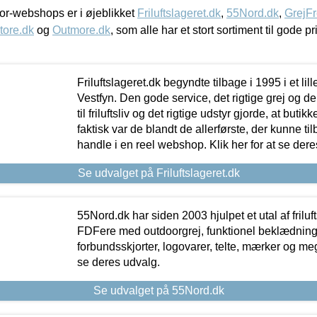
r-webshops er i øjeblikket
Friluftslageret.dk
,
55Nord.dk
,
GrejFr
tore.dk
og
Outmore.dk
, som alle har et stort sortiment til gode pr
Friluftslageret.dk begyndte tilbage i 1995 i et lil
Vestfyn. Den gode service, det rigtige grej og 
til friluftsliv og det rigtige udstyr gjorde, at buti
faktisk var de blandt de allerførste, der kunne ti
handle i en reel webshop. Klik her for at se dere
Se udvalget på Friluftslageret.dk
55Nord.dk har siden 2003 hjulpet et utal af friluf
FDFere med outdoorgrej, funktionel beklædning,
forbundsskjorter, logovarer, telte, mærker og meg
se deres udvalg.
Se udvalget på 55Nord.dk