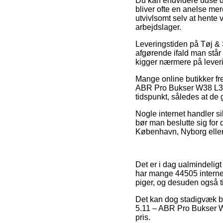
Du kan endvidere udse dig
bliver ofte en anelse me
utvivlsomt selv at hente 
arbejdslager.
Leveringstiden på Tøj & 
afgørende ifald man står 
kigger nærmere på leveri
Mange online butikker fr
ABR Pro Bukser W38 L30 D
tidspunkt, således at de 
Nogle internet handler sik
bør man beslutte sig for 
København, Nyborg eller Sv
Det er i dag ualmindeligt
har mange 44505 internet
piger, og desuden også ti
Det kan dog stadigvæk bli
5.11 – ABR Pro Bukser W3
pris.