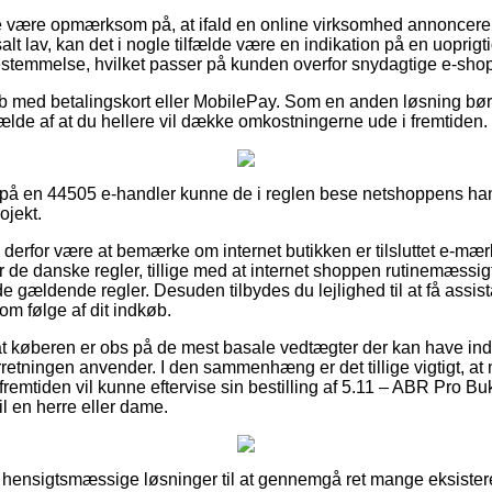
 være opmærksom på, at ifald en online virksomhed annoncerer e
alt lav, kan det i nogle tilfælde være en indikation på en uoprig
 bestemmelse, hvilket passer på kunden overfor snydagtige e-sho
køb med betalingskort eller MobilePay. Som en anden løsning bør 
lfælde af at du hellere vil dække omkostningerne ude i fremtiden.
på en 44505 e-handler kunne de i reglen bese netshoppens han
ojekt.
 derfor være at bemærke om internet butikken er tilsluttet e-mærke
r de danske regler, tillige med at internet shoppen rutinemæssi
de gældende regler. Desuden tilbydes du lejlighed til at få assis
om følge af dit indkøb.
 at køberen er obs på de mest basale vedtægter der kan have indv
orretningen anvender. I den sammenhæng er det tillige vigtigt, at
 fremtiden vil kunne eftervise sin bestilling af 5.11 – ABR Pro
l en herre eller dame.
helt hensigtsmæssige løsninger til at gennemgå ret mange eksist