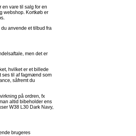
n vare til salg for en
tig webshop. Kortkøb er
ps.
du anvende et tilbud fra
delsaftale, men det er
t, hvilket er et billede
gt ses til af fagmænd som
tance, såfremt du
irkning på ordren, fx
 man altid bibeholder ens
 Bukser W38 L30 Dark Navy,
erende brugeres