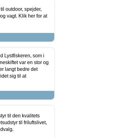
il outdoor, spejder,
 og vagt. Klik her for at
d Lystfiskeren, som i
neskiftet var en stor og
r langt bedre det
et sig til at
r til den kvalitets
dstyr til friluftslivet,
udvalg.