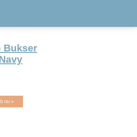
o Bukser
 Navy
b nu »