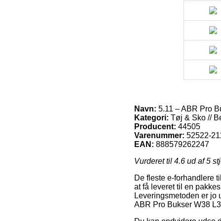
Navn:
5.11 – ABR Pro B
Kategori:
Tøj & Sko // B
Producent:
44505
Varenummer:
52522-21
EAN:
888579262247
Vurderet til
4.6
ud af 5 st
De fleste e-forhandlere 
at få leveret til en pakke
Leveringsmetoden er jo u
ABR Pro Bukser W38 L3