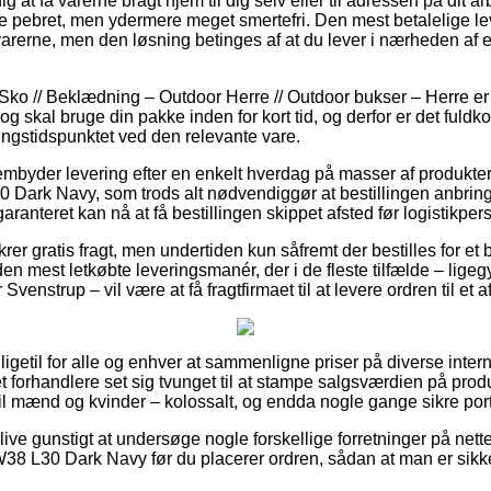
 at få varerne bragt hjem til dig selv eller til adressen på dit 
re pebret, men ydermere meget smertefri. Den mest betalelige l
varerne, men den løsning betinges af at du lever i nærheden af 
Sko // Beklædning – Outdoor Herre // Outdoor bukser – Herre er 
og skal bruge din pakke inden for kort tid, og derfor er det fuld
ngstidspunktet ved den relevante vare.
embyder levering efter en enkelt hverdag på masser af produkte
ark Navy, som trods alt nødvendiggør at bestillingen anbringes 
garanteret kan nå at få bestillingen skippet afsted før logistikpe
rer gratis fragt, men undertiden kun såfremt der bestilles for et 
den mest letkøbte leveringsmanér, der i de fleste tilfælde – ligeg
enstrup – vil være at få fragtfirmaet til at levere ordren til et 
 ligetil for alle og enhver at sammenligne priser på diverse inter
 forhandlere set sig tvunget til at stampe salgsværdien på produ
l mænd og kvinder – kolossalt, og endda nogle gange sikre portof
ve gunstigt at undersøge nogle forskellige forretninger på nette
8 L30 Dark Navy før du placerer ordren, sådan at man er sikke