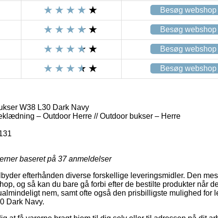
Besøg webshop
Besøg webshop
Besøg webshop
Besøg webshop
ukser W38 L30 Dark Navy
eklædning – Outdoor Herre // Outdoor bukser – Herre
131
jerner baseret på
37
anmeldelser
tilbyder efterhånden diverse forskellige leveringsmidler. Den me
shop, og så kan du bare gå forbi efter de bestilte produkter når d
almindeligt nem, samt ofte også den prisbilligste mulighed for l
0 Dark Navy.