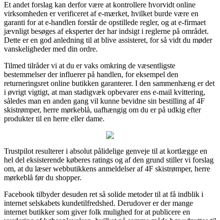
Et andet forslag kan derfor være at kontrollere hvorvidt online
virksomheden er verificeret af e-mærket, hvilket burde være en
garanti for at e-handlen forstår de opstillede regler, og at e-firmaet
jævnligt besøges af eksperter der har indsigt i reglerne på området.
Dette er en god anledning til at blive assisteret, for så vidt du møder
vanskeligheder med din ordre.
Tilmed tilråder vi at du er vaks omkring de væsentligste
bestemmelser der influerer på handlen, for eksempel den
returneringsret online butikken garanterer. I den sammenhæng er det
i øvrigt vigtigt, at man stadigvæk opbevarer ens e-mail kvittering,
således man en anden gang vil kunne bevidne sin bestilling af 4F
skistrømper, herre mørkeblå, uafhængig om du er på udkig efter
produkter til en herre eller dame.
Trustpilot resulterer i absolut pålidelige genveje til at kortlægge en
hel del eksisterende køberes ratings og af den grund stiller vi forslag
om, at du læser webbutikkens anmeldelser af 4F skistrømper, herre
mørkeblå før du shopper.
Facebook tilbyder desuden ret så solide metoder til at få indblik i
internet selskabets kundetilfredshed. Derudover er der mange
internet butikker som giver folk mulighed for at publicere en