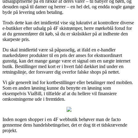
udsalgspriserne på en række af deres varer – til babyer og børn, og
desuden også til damer og herrer – en hel del, og endda nogle gange
byde på levering uden betaling.
Trods dette kan det imidlertid vise sig lukrativt at kontrollere diverse
e-butikker efter udsalg på 4F skistrømper, herre mørkeblå forud for
at du gennemfører dit køb, så du er skråsikker på at indhente den
skarpeste pris.
Du skal imidlertid være så påpasselig, at ifald en e-handler
markedsfører produkter til en pris der anses for ekstraordinært
gunstig, kan det mange gange være et signal om en uægte internet
butik. Bestillinger med kort er i hvert fald dækket ind under en
retningslinje, der forsvarer dig overfor falske shops på nettet.
Vi går generelt ind for kortbestillinger eller betalinger med mobilen.
Som en anden løsning kunne du benytte en løsning som
eksempelvis ViaBill, i tilfælde af at du hellere vil finansiere
omkostningerne ude i fremtiden.
Inden nogen shopper i en 4F webbutik behøver man de facto
gennemse dens handelsbetingelser, det er dog tit et tidskrævende
projekt.